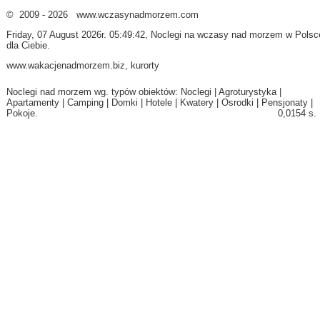
© 2009 - 2026 www.wczasynadmorzem.com
Friday, 07 August 2026r. 05:49:42, Noclegi na
wczasy nad morzem
w Polsc
dla Ciebie.
www.wakacjenadmorzem.biz
,
kurorty
Noclegi nad morzem wg. typów obiektów:
Noclegi
|
Agroturystyka
|
Apartamenty
|
Camping
|
Domki
|
Hotele
|
Kwatery
|
Osrodki
|
Pensjonaty
|
Pokoje
.
0,0154 s.