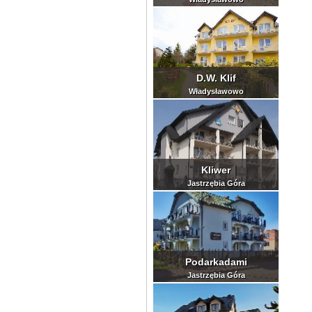
D.W. Klif
Władysławowo
Kliwer
Jastrzębia Góra
Podarkadami
Jastrzębia Góra