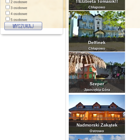
święta-sylwester
!!Elżbieta Tomasik!!
2 osobowe
zielone szkoły
Chłapowo
3 osobowe
konferencje
4 osobowe
pobyty wekkendowe
5 osobowe
6 osobowe
7 osobowe
8 osobowe
Delfinek
9 i więcej osobowe
Chłapowo
Szeper
Jastrzębia Góra
Nadmorski Zakątek
Ostrowo