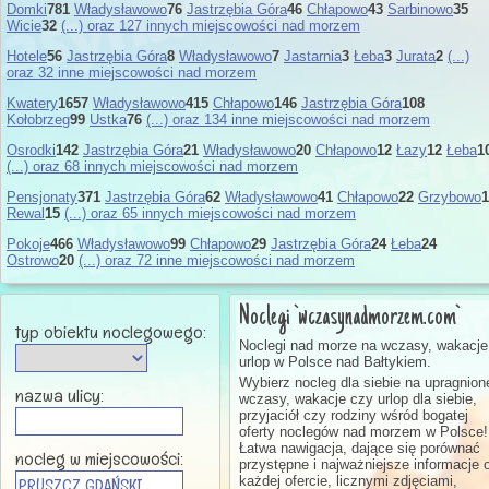
Domki
781
Władysławowo
76
Jastrzębia Góra
46
Chłapowo
43
Sarbinowo
35
Wicie
32
(...) oraz 127 innych miejscowości nad morzem
Hotele
56
Jastrzębia Góra
8
Władysławowo
7
Jastarnia
3
Łeba
3
Jurata
2
(...)
oraz 32 inne miejscowości nad morzem
Kwatery
1657
Władysławowo
415
Chłapowo
146
Jastrzębia Góra
108
Kołobrzeg
99
Ustka
76
(...) oraz 134 inne miejscowości nad morzem
Osrodki
142
Jastrzębia Góra
21
Władysławowo
20
Chłapowo
12
Łazy
12
Łeba
1
(...) oraz 68 innych miejscowości nad morzem
Pensjonaty
371
Jastrzębia Góra
62
Władysławowo
41
Chłapowo
22
Grzybowo
1
Rewal
15
(...) oraz 65 innych miejscowości nad morzem
Pokoje
466
Władysławowo
99
Chłapowo
29
Jastrzębia Góra
24
Łeba
24
Ostrowo
20
(...) oraz 72 inne miejscowości nad morzem
Noclegi `wczasynadmorzem.com`
typ obiektu noclegowego:
Noclegi nad morze na wczasy, wakacje
urlop w Polsce nad Bałtykiem.
Wybierz nocleg dla siebie na upragnion
nazwa ulicy:
wczasy, wakacje czy urlop dla siebie,
przyjaciół czy rodziny wśród bogatej
oferty noclegów nad morzem w Polsce!
Łatwa nawigacja, dające się porównać
nocleg w miejscowości:
przystępne i najważniejsze informacje 
każdej ofercie, licznymi zdjęciami,