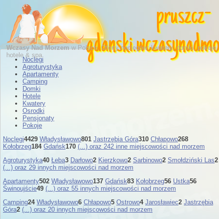
pruszcz-
gdanski
.
wczasynadm
Wczasy Nad Morzem
w Polsce. Oferty noclegów: kwatery, domki, pokoje,
hotele & spa.
Noclegi
Agroturystyka
Apartamenty
Camping
Domki
Hotele
Kwatery
Osrodki
Pensjonaty
Pokoje
Noclegi
4429
Władysławowo
801
Jastrzębia Góra
310
Chłapowo
268
Kołobrzeg
184
Gdańsk
170
(...) oraz 242 inne miejscowości nad morzem
Agroturystyka
40
Łeba
3
Darłowo
2
Kierzkowo
2
Sarbinowo
2
Smołdziński Las
2
(...) oraz 29 innych miejscowości nad morzem
Apartamenty
502
Władysławowo
137
Gdańsk
83
Kołobrzeg
56
Ustka
56
Świnoujście
49
(...) oraz 55 innych miejscowości nad morzem
Camping
24
Władysławowo
6
Chłapowo
5
Ostrowo
4
Jarosławiec
2
Jastrzębia
Góra
2
(...) oraz 20 innych miejscowości nad morzem