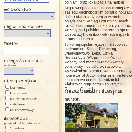
opiniami oraz lokalizacją na mapie!
Najprawdopodobniej najpopularniejszy 
województwo:
zasięgu ogólnopolskim portal o notując
dużą i stabilną dynamikę wzrostu
oglądalności w ciągu ostatnich latach.
region nad morzem:
Duża popularność naszej bazy ofert na
wczasy nad polskim morzem to spora
Liczba użytkowników odwiedzających
strony regularnie.
telefon:
Tylko najpopularniejsze miejscowości
nadmorskie: Sopot, Kołobrzeg,
Władysławowo, Łeba, Ustka,
Świnoujście. Wśród noclegów na
odległość od morza:
wczasy nad morzem
tanie kwatery,
mniejsza niż
pensjonaty i ośrodki wczasowe z
wyżywieniem, komfortowe apartamenty
hotele ze SPA czy drewniane, parterow
lub piętrowe domki dla rodzin lub
oferty specjalne:
większych grup zorganizowanych.
last minute
Pruszcz Gdański na wczasy nad
ferie zimowe
morzem
obozy młodzieżowe
walentynki
bal karnawałowy
święta wielkanocne
ilu osobowe:
majówka
pokoje/domki/apartamenty
andrzejki
1 osobowe