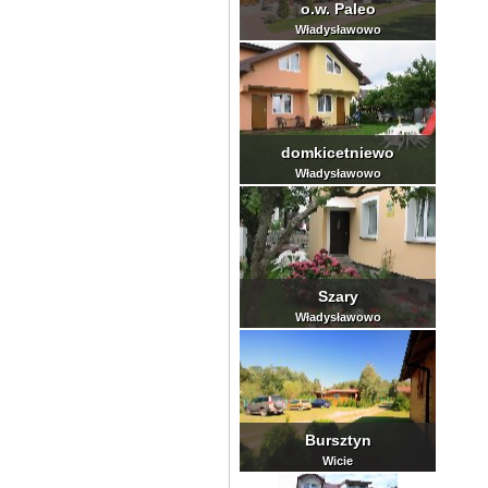
o.w. Paleo
Władysławowo
domkicetniewo
Władysławowo
Szary
Władysławowo
Bursztyn
Wicie